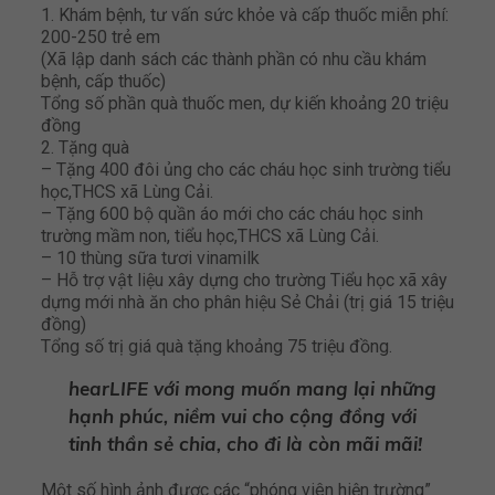
1. Khám bệnh, tư vấn sức khỏe và cấp thuốc miễn phí:
200-250 trẻ em
(Xã lập danh sách các thành phần có nhu cầu khám
bệnh, cấp thuốc)
Tổng số phần quà thuốc men, dự kiến khoảng 20 triệu
đồng
2. Tặng quà
– Tặng 400 đôi ủng cho các cháu học sinh trường tiểu
học,THCS xã Lùng Cải.
– Tặng 600 bộ quần áo mới cho các cháu học sinh
trường mầm non, tiểu học,THCS xã Lùng Cải.
– 10 thùng sữa tươi vinamilk
– Hỗ trợ vật liệu xây dựng cho trường Tiểu học xã xây
dựng mới nhà ăn cho phân hiệu Sẻ Chải (trị giá 15 triệu
đồng)
Tổng số trị giá quà tặng khoảng 75 triệu đồng.
hearLIFE với mong muốn mang lại những
hạnh phúc, niềm vui cho cộng đồng với
tinh thần sẻ chia, cho đi là còn mãi mãi!
Một số hình ảnh được các “phóng viên hiện trường”