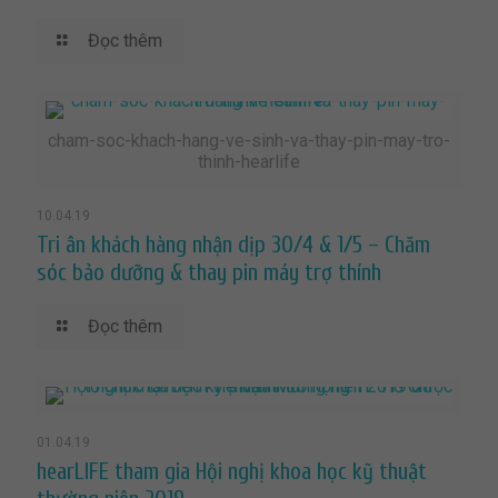
Đọc thêm
cham-soc-khach-hang-ve-sinh-va-thay-pin-may-tro-
thinh-hearlife
10.04.19
Tri ân khách hàng nhận dịp 30/4 & 1/5 – Chăm
sóc bảo dưỡng & thay pin máy trợ thính
Đọc thêm
01.04.19
hearLIFE tham gia Hội nghị khoa học kỹ thuật