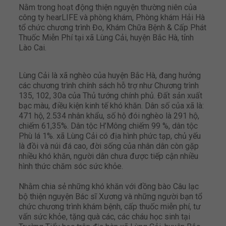
Nằm trong hoạt động thiện nguyện thường niên của
công ty hearLIFE và phòng khám, Phòng khám Hải Hà
tổ chức chương trình Đo, Khám Chữa Bệnh & Cấp Phát
Thuốc Miễn Phí tại xã Lùng C
ải, huyện Bắc Hà, tỉnh
Lào Cai.
Lùng Cải là xã nghèo của huyện Bắc Hà, đang hưởng
các chương trình chính sách hỗ trợ như Chương trình
135, 102, 30a của Thủ tướng chính phủ. Đất sản xuất
bạc màu, điều kiện kinh tế khó khăn. Dân số của xã là:
471 hộ, 2.534 nhân khẩu, số hộ đói nghèo là 291 hộ,
chiếm 61,35%. Dân tộc H’Mông chiếm 99 %, dân tộc
Phù lá 1%. xã Lùng Cải có địa hình phức tạp, chủ yếu
là đồi và núi đá cao, đời sống của nhân dân còn gặp
nhiều khó khăn, người dân chưa được tiếp cận nhiều
hình thức chăm sóc sức khỏe.
Nhằm chia sẻ những khó khăn với đồng bào Câu lạc
bộ thiện nguyện Bác sĩ Xương và những người bạn tổ
chức chương trình khám bệnh, cấp thuốc miễn phí, tư
vấn sức khỏe, tặng quà các, các cháu học sinh tại