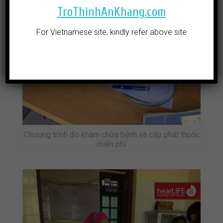
TroThinhAnKhang.com
For Vietnamese site, kindly refer above site
Chương trình đo khám chữa bệnh và cấp phát thuốc
miễn phí