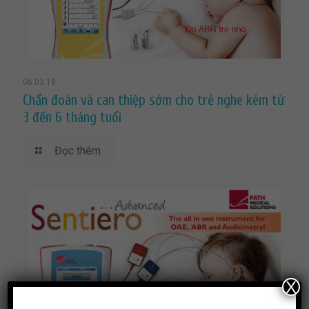
06.03.18
Chẩn đoán và can thiệp sớm cho trẻ nghe kém từ
3 đến 6 tháng tuổi
Đọc thêm
X