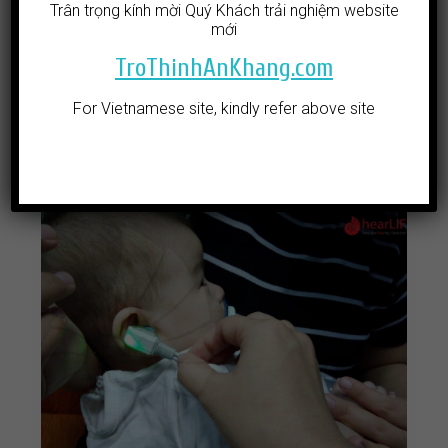
Trân trọng kính mời Quý Khách trải nghiệm website
mới
11.12.17
TroThinhAnKhang.com
Vai trò của ABR (điện thính giác thân não) trong
việc chẩn đoán trẻ nghe kém
For Vietnamese site, kindly refer above site
Đọc thêm