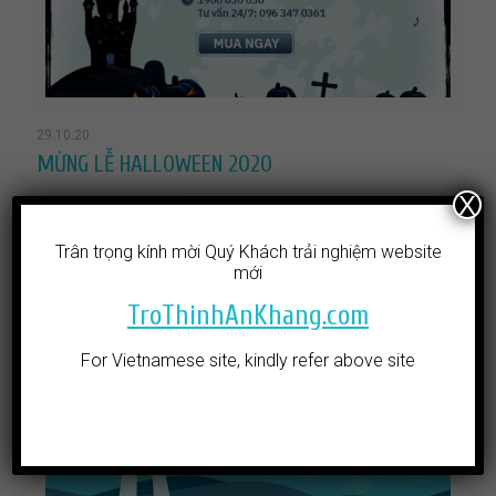
29.10.20
MỪNG LỄ HALLOWEEN 2020
X
Đọc thêm
Trân trọng kính mời Quý Khách trải nghiệm website
mới
TroThinhAnKhang.com
For Vietnamese site, kindly refer above site