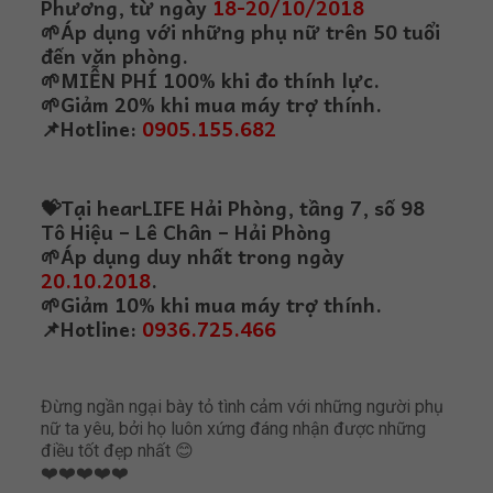
Phương, từ ngày
18-20/10/2018
🌱
Áp dụng với những phụ nữ trên 50 tuổi
đến văn phòng.
🌱
MIỄN PHÍ 100% khi đo thính lực.
🌱
Giảm 20% khi mua máy trợ thính.
📌
Hotline:
0905.155.682
💝
Tại hearLIFE Hải Phòng, tầng 7, số 98
Tô Hiệu – Lê Chân – Hải Phòng
🌱
Áp dụng duy nhất trong ngày
20.10.2018
.
🌱
Giảm 10% khi mua máy trợ thính.
📌
Hotline:
0936.725.466
Đừng ngần ngại bày tỏ tình cảm với những người phụ
nữ ta yêu, bởi họ luôn xứng đáng nhận được những
điều tốt đẹp nhất
😊
❤️
❤️
❤️
❤️
❤️