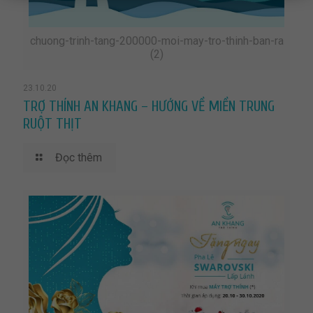
chuong-trinh-tang-200000-moi-may-tro-thinh-ban-ra
(2)
23.10.20
TRỢ THÍNH AN KHANG – HƯỚNG VỀ MIỀN TRUNG
RUỘT THỊT
Đọc thêm