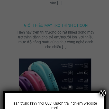
vào
[…]
GIỚI THIỆU MÁY TRỢ THÍNH OTICON
Hiện nay trên thị trường có rất nhiều dòng máy
trợ thính dành cho trẻ em/người lớn, với nhiều
mức độ công suất cũng như công nghệ dành
cho nhiều
[…]
X
Trân trọng kính mời Quý Khách trải nghiệm website
OTICON XCEED PLAY UP 2
mới