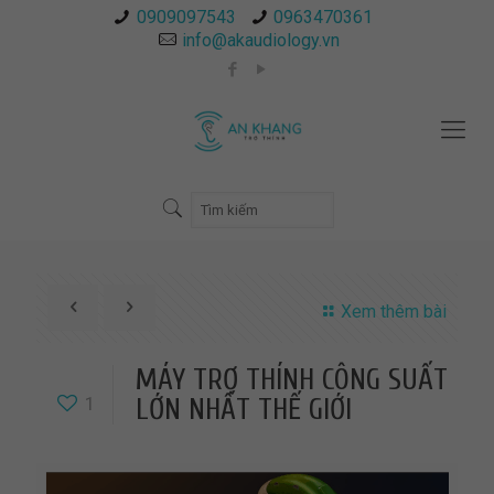
0909097543
0963470361
info@akaudiology.vn
Xem thêm bài
MÁY TRỢ THÍNH CÔNG SUẤT
1
LỚN NHẤT THẾ GIỚI