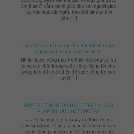
Cuộc sống sẽ ra sao khi Bạn không nghe được
âm thanh? +Âm thanh giúp cho con người giao
lưu văn hoá, văn nghệ, trao đổi tâm tư, tình
cảm,
[…]
Làm thế nào để có một khởi đầu tốt cho cuộc
sống của bạn với máy trợ thính?
Nhiều người dùng máy trợ thính hài lòng với sự
nâng cao chất lượng cuộc sống. Nghe tốt cho
phép làm rất nhiều điều để cuộc sống trở nên
tuyệt
[…]
MÁY TRỢ THÍNH DÀNH CHO TRẺ EM- GIẢI
PHÁP TỐI ƯU NHẤT CHO TRẺ
→→Đó là những gì mà máy trợ thính Xceed
play làm được. Chúng ta nghe và cảm nhận âm
thanh không chỉ nhờ vào đôi tai mà còn nhờ