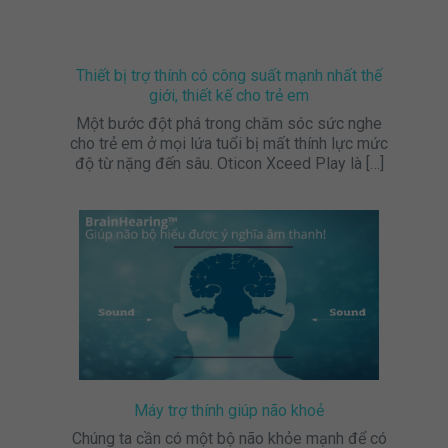
Thiết bị trợ thính có công suất mạnh nhất thế
giới, thiết kế cho trẻ em
Một bước đột phá trong chăm sóc sức nghe
cho trẻ em ở mọi lứa tuổi bị mất thính lực mức
độ từ nặng đến sâu. Oticon Xceed Play là
[…]
Máy trợ thính giúp não khoẻ
Chúng ta cần có một bộ não khỏe mạnh để có