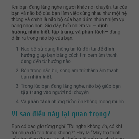
Khi bạn đang lắng nghe người khác nói chuyện, tai của
bạn và não bộ của bạn làm việc cùng nhau như một hệ
thống và chính là não bộ của bạn đảm nhận nhiệm vụ
nặng nhọc hơn. Giờ đây, bốn nhiệm vụ —
định
hướng
,
nhận biết
,
tập trung
,
và phân tách
— đang
diễn ra trong não bộ của bạn.
Não bộ sử dụng thông tin từ đôi tai để
định
hướng
giúp bạn bằng cách tìm xem âm thanh
đang đến từ hướng nào.
Bên trong não bộ, sóng âm trở thành âm thanh
bạn
nhận biết
.
Trong lúc bạn đang lắng nghe, não bộ giúp bạn
tập trung
vào người nói chuyện.
Và
phân tách
những tiếng ồn không mong muốn.
Vì sao điều này lại quan trọng?
Bạn có bao giờ từng nghĩ “Tôi nghe không ổn, có khi
tôi chưa đủ tập trung không?” Hay là “Máy trợ thính
của tôi cũng được, Tôi chỉ thấy mệt mỏi nhanh chóng