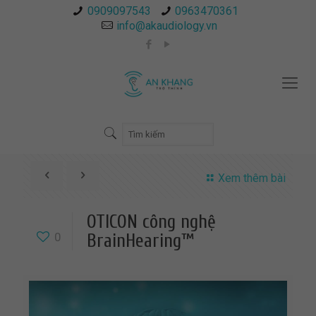
0909097543
0963470361
info@akaudiology.vn
Xem thêm bài
OTICON công nghệ
0
BrainHearing™