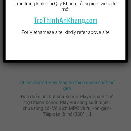
Trân trọng kính mời Quý Khách trải nghiệm website
mới
Oticon Xceed Play – MÁY TRỢ THÍNH CÔNG
TroThinhAnKhang.com
SUẤT LỚN NHẤT THẾ GIỚI DÀNH CHO TRẺ
EM
For Vietnamese site, kindly refer above site
Bạn có biết, 80% những gì trẻ học được là thụ
động thông qua nghe không có chủ đích. Trẻ
học được do nghe ngẫu nhiên từ môi trường
xung
[…]
Oticon Xceed Play Máy trợ thính mạnh nhất thế
giới
Đặc điểm nổi bật của Xceed PlayVelox S™ hỗ
trợ Oticon Xceed Play với công suất mạnh
chưa từng có• Vô địch MPO và full-on-gain•
Tiếp cận lời nói 360°
[…]