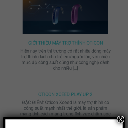
GIỚI THIỆU MÁY TRỢ THÍNH OTICON
Hiện nay trên thị trường có rất nhiều dòng máy
trợ thính dành cho trẻ em/người lớn, với nhiều
mức độ công suất cũng như công nghệ dành
cho nhiều
[…]
OTICON XCEED PLAY UP 2
ĐẶC ĐIỂM: Oticon Xceed là máy trợ thính có
công suất mạnh nhất thế giới, là sản phẩm
mang tính cách mạng trong lĩnh vực chăm sóc
X
sức nghe đối
[…]